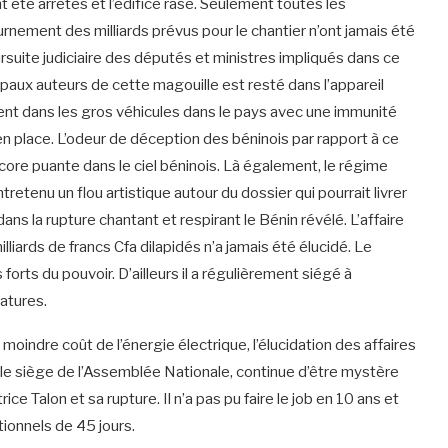
nt été arrêtés et l’édifice rasé. Seulement toutes les
nement des milliards prévus pour le chantier n’ont jamais été
rsuite judiciaire des députés et ministres impliqués dans ce
cipaux auteurs de cette magouille est resté dans l’appareil
ent dans les gros véhicules dans le pays avec une immunité
n place. L’odeur de déception des béninois par rapport à ce
ncore puante dans le ciel béninois. Là également, le régime
a entretenu un flou artistique autour du dossier qui pourrait livrer
ans la rupture chantant et respirant le Bénin révélé. L’affaire
iards de francs Cfa dilapidés n’a jamais été élucidé. Le
orts du pouvoir. D’ailleurs il a régulièrement siégé à
latures.
 moindre coût de l’énergie électrique, l’élucidation des affaires
 le siège de l’Assemblée Nationale, continue d’être mystère
e Talon et sa rupture. Il n’a pas pu faire le job en 10 ans et
ionnels de 45 jours.