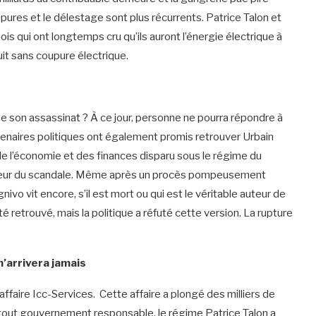
upures et le délestage sont plus récurrents. Patrice Talon et
is qui ont longtemps cru qu’ils auront l’énergie électrique à
uit sans coupure électrique.
e son assassinat ? À ce jour, personne ne pourra répondre à
tenaires politiques ont également promis retrouver Urbain
de l’économie et des finances disparu sous le régime du
auteur du scandale. Même après un procès pompeusement
ivo vit encore, s’il est mort ou qui est le véritable auteur de
té retrouvé, mais la politique a réfuté cette version. La rupture
’arrivera jamais
ffaire Icc-Services. Cette affaire a plongé des milliers de
 tout gouvernement responsable, le régime Patrice Talon a