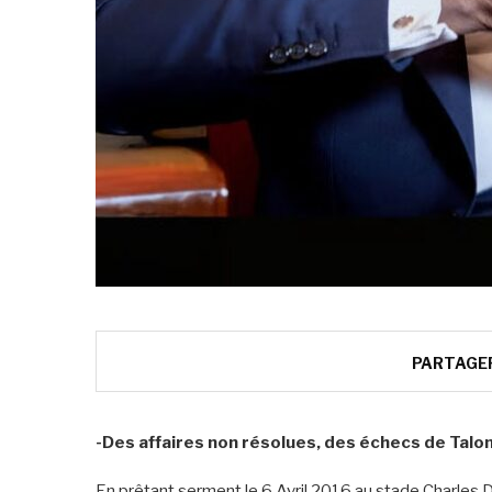
PARTAGE
-Des affaires non résolues, des échecs de Talo
En prêtant serment le 6 Avril 2016 au stade Charles D