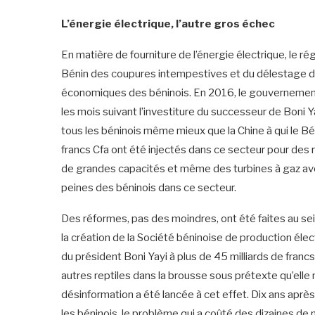
L’énergie électrique, l’autre gros échec
En matière de fourniture de l’énergie électrique, le r
Bénin des coupures intempestives et du délestage dan
économiques des béninois. En 2016, le gouvernement
les mois suivant l’investiture du successeur de Boni Ya
tous les béninois même mieux que la Chine à qui le Bé
francs Cfa ont été injectés dans ce secteur pour des
de grandes capacités et même des turbines à gaz av
peines des béninois dans ce secteur.
Des réformes, pas des moindres, ont été faites au sei
la création de la Société béninoise de production élect
du président Boni Yayi à plus de 45 milliards de franc
autres reptiles dans la brousse sous prétexte qu’el
désinformation a été lancée à cet effet. Dix ans apr
les béninois, le problème qui a coûté des dizaines de 