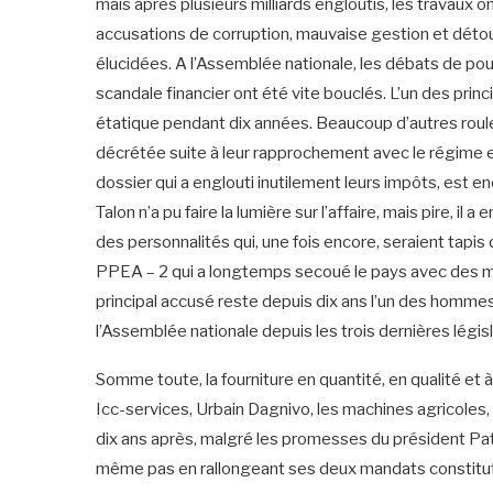
mais après plusieurs milliards engloutis, les travaux o
accusations de corruption, mauvaise gestion et détour
élucidées. A l’Assemblée nationale, les débats de pou
scandale financier ont été vite bouclés. L’un des prin
étatique pendant dix années. Beaucoup d’autres roul
décrétée suite à leur rapprochement avec le régime e
dossier qui a englouti inutilement leurs impôts, est e
Talon n’a pu faire la lumière sur l’affaire, mais pire, il 
des personnalités qui, une fois encore, seraient tapis d
PPEA – 2 qui a longtemps secoué le pays avec des mill
principal accusé reste depuis dix ans l’un des hommes f
l’Assemblée nationale depuis les trois dernières légis
Somme toute, la fourniture en quantité, en qualité et à
Icc-services, Urbain Dagnivo, les machines agricoles,
dix ans après, malgré les promesses du président Patric
même pas en rallongeant ses deux mandats constitut