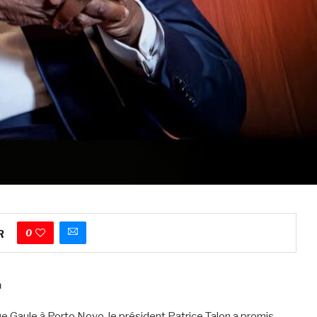
0
R
n
e Gaule à Porto Novo, le président Patrice Talon a promis