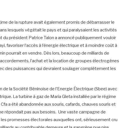
égime de la rupture avait également promis de débarrasser le
s lesquels végétait le pays et qui paralysaient les activités
 du président Patrice Talon a annoncé publiquement vouloir
yi, favoriser l’accès à l’énergie électrique et à moindre coût à
nin pourrait en vendre. Dès lors, beaucoup de milliards de
 raccordements, l’achat et la location de groupes électrogènes
ec des puissances qui devraient soulager complètement les
n de la Société Béninoise de l’Energie Électrique (Sbee) avec
rique. La turbine à gaz de Maria Gleta installée par le régime
s Cfa a été abandonnée aux souris, cafards, chauves souris et
le ne répondait pas aux besoins. Une vaste campagne de
ès les promesses électorales auxquelles ont, sérieusement cru
milliards au contribuable demeure et la gangrène pue pire