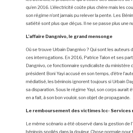
qu’en 2016. L’électricité coûte plus chère mais les co
son régime n’ont jamais pu relever la pente. Les Bénino
satiété sont plus que déçus. Il ne se passe plus une n
L’affaire Dangnivo, le grand mensonge
Où se trouve Urbain Dangnivo ? Qui sont les auteurs d
ces interrogations. En 2016, Patrice Talon et ses par
Dangnivo, ce fonctionnaire syndicaliste du ministère 
président Boni Yayi accusé en son temps, d’être l’
médiatisé, les béninois ignorent toujours si Urbain Dagn
sa disparation. Sous le régime Yayi, son corps aurait é
en a fait, à son bon vouloir, son objet de propagande.
Le remboursement des victimes Icc- Services n
Le même scénario a été observé dans la gestion de l’a
béninois spoliés dans la douleur. Chose normale pour