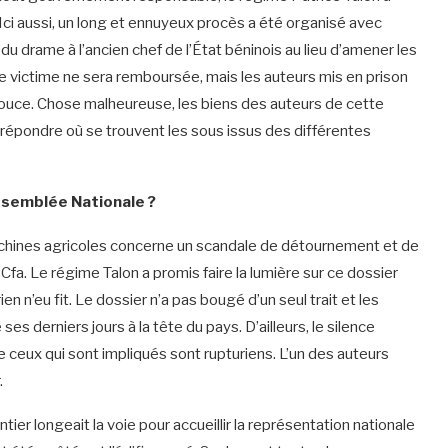
 Ici aussi, un long et ennuyeux procès a été organisé avec
du drame à l’ancien chef de l’État béninois au lieu d’amener les
e victime ne sera remboursée, mais les auteurs mis en prison
t douce. Chose malheureuse, les biens des auteurs de cette
 répondre où se trouvent les sous issus des différentes
ssemblée Nationale ?
machines agricoles concerne un scandale de détournement et de
Cfa. Le régime Talon a promis faire la lumière sur ce dossier
rien n’eu fit. Le dossier n’a pas bougé d’un seul trait et les
es derniers jours à la tête du pays. D’ailleurs, le silence
e ceux qui sont impliqués sont rupturiens. L’un des auteurs
.
ntier longeait la voie pour accueillir la représentation nationale