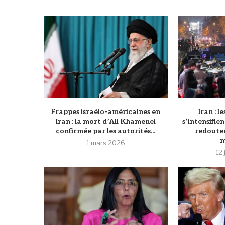
Frappes israélo-américaines en
Iran : l
Iran : la mort d’Ali Khamenei
s’intensifie
confirmée par les autorités...
redouten
m
1 mars 2026
12