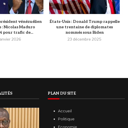
résident vénézuélien
États-Unis : Donald Trump rappelle
 : Nicolas Maduro
une trentaine de diplomates
 pour trafic de...
nommés sous Biden
janvier 2026
23 décembre 2025
LITÉS
PLAN DU SITE
Accueil
Politique
Economie