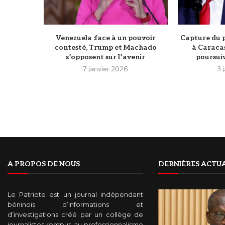
Venezuela :face à un pouvoir
Capture du p
contesté, Trump et Machado
à Caracas
s’opposent sur l’avenir
poursuivi
7 janvier 2026
3 
A PROPOS DE NOUS
DERNIÈRES ACTUA
Le Patriote est un journal indépendant
béninois d’informations et
d’investigations créé par un collège de
journalistes rompus au professionnalisme