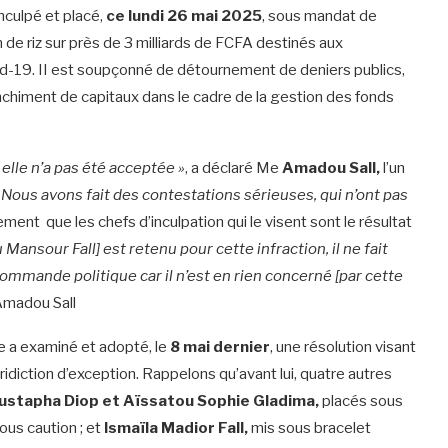
nculpé et placé,
ce lundi 26 mai 2025
, sous mandat de
n de riz sur près de 3 milliards de FCFA destinés aux
d-19. II est soupçonné de détournement de deniers publics,
nchiment de capitaux dans le cadre de la gestion des fonds
elle n’a pas été acceptée »
, a déclaré Me
Amadou Sall,
l’un
Nous avons fait des contestations sérieuses, qui n’ont pas
ent que les chefs d’inculpation qui le visent sont le résultat
Mansour Fall] est retenu pour cette infraction, il ne fait
commande politique car il n’est en rien concerné [par cette
Amadou Sall
e a examiné et adopté, le
8 mai dernier
, une résolution visant
ridiction d’exception. Rappelons qu’avant lui, quatre autres
stapha Diop et Aïssatou Sophie Gladima,
placés sous
sous caution ; et
Ismaïla Madior Fall,
mis sous bracelet