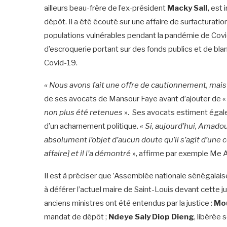
ailleurs beau-frère de l’ex-président
Macky Sall,
est i
dépôt. Il a été écouté sur une affaire de surfacturatio
populations vulnérables pendant la pandémie de Covi
d’escroquerie portant sur des fonds publics et de bla
Covid-19.
« Nous avons fait une offre de cautionnement, mais 
de ses avocats de Mansour Faye avant d’ajouter de «
non plus été retenues
». Ses avocats estiment égalem
d’un acharnement politique. «
Si, aujourd’hui, Amadou 
absolument l’objet d’aucun doute qu’il s’agit d’une 
affaire] et il l’a démontré
», affirme par exemple Me 
Il est à préciser que ’Assemblée nationale sénégalais
à déférer l’actuel maire de Saint-Louis devant cette ju
anciens ministres ont été entendus par la justice :
Mou
mandat de dépôt ;
Ndeye Saly Diop Dieng
, libérée 