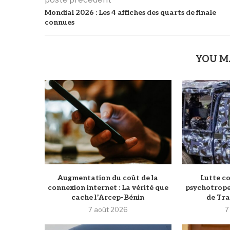
Mondial 2026 : Les 4 affiches des quarts de finale
connues
YOU M
Augmentation du coût de la
Lutte co
connexion internet : La vérité que
psychotrope
cache l’Arcep-Bénin
de Tram
7 août 2026
7