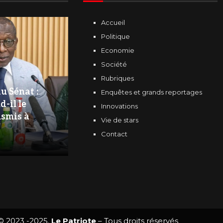
Accueil
Politique
Economie
Société
Rubriques
u Sénat :
Enquêtes et grands reportages
d-il le
Innovations
nsmis à
Vie de stars
Contact
© 2023 -2025.
Le Patriote
– Tous droits réservés