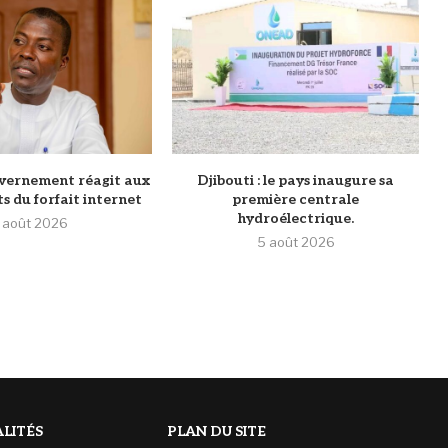
ouvernement réagit aux
Djibouti : le pays inaugure sa
 du forfait internet
première centrale
hydroélectrique.
 août 2026
5 août 2026
LITÉS
PLAN DU SITE