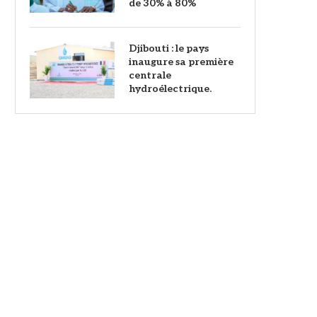
de 30% à 80%
Djibouti : le pays
inaugure sa première
centrale
hydroélectrique.