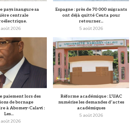
 le pays inaugure sa
‎Espagne : près de 70 000 migrants
ière centrale
ont déjà quitté Ceuta pour
oélectrique.
retourner...
 août 2026
5 août 2026
e paiement lors des
Réforme académique : L’UAC
ions de bornage
numérise les demandes d’actes
re à Abomey-Calavi :
académiques
Les...
5 août 2026
 août 2026