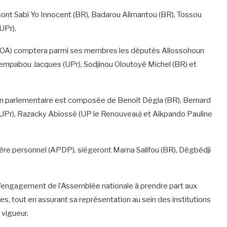
sont Sabi Yo Innocent (BR), Badarou Alimantou (BR), Tossou
UPr).
OA) comptera parmi ses membres les députés Allossohoun
Yempabou Jacques (UPr), Sodjinou Oloutoyé Michel (BR) et
ion parlementaire est composée de Benoît Dègla (BR), Bernard
(UPr), Razacky Abiossè (UP le Renouveau) et Aikpando Pauline
ctère personnel (APDP), siégeront Mama Salifou (BR), Dègbédji
 l’engagement de l’Assemblée nationale à prendre part aux
s, tout en assurant sa représentation au sein des institutions
 vigueur.