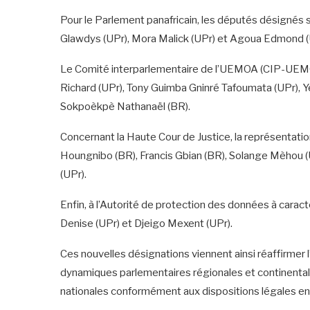
Pour le Parlement panafricain, les députés désignés 
Glawdys (UPr), Mora Malick (UPr) et Agoua Edmond (
Le Comité interparlementaire de l’UEMOA (CIP-UEM
Richard (UPr), Tony Guimba Gninré Tafoumata (UPr), 
Sokpoèkpè Nathanaël (BR).
Concernant la Haute Cour de Justice, la représentat
Houngnibo (BR), Francis Gbian (BR), Solange Mèhou 
(UPr).
Enfin, à l’Autorité de protection des données à cara
Denise (UPr) et Djeigo Mexent (UPr).
Ces nouvelles désignations viennent ainsi réaffirmer
dynamiques parlementaires régionales et continentale
nationales conformément aux dispositions légales en