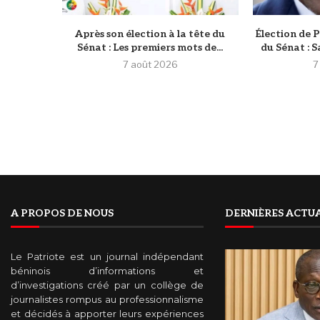
Après son élection à la tête du
Élection de P
Sénat : Les premiers mots de...
du Sénat : S
7 août 2026
7
A PROPOS DE NOUS
DERNIÈRES ACTUA
Le Patriote est un journal indépendant
béninois d’informations et
d’investigations créé par un collège de
journalistes rompus au professionnalisme
et décidés à apporter leurs expériences