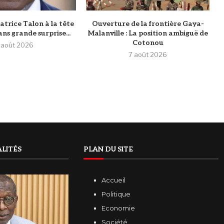
atrice Talon à la tête
Ouverture de la frontière Gaya-
ans grande surprise...
Malanville : La position ambiguë de
Cotonou
 août 2026
7 août 2026
LITÉS
PLAN DU SITE
Accueil
Politique
Economie
Société