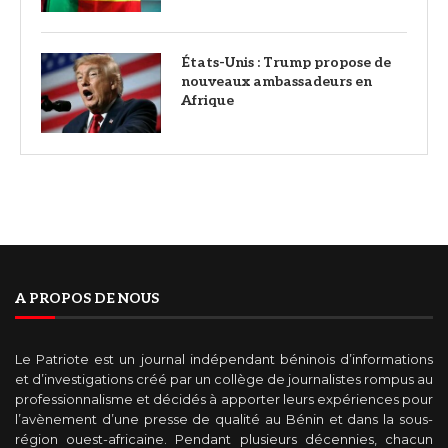
États-Unis : Trump propose de
nouveaux ambassadeurs en
Afrique
A PROPOS DE NOUS
Le Patriote est un journal indépendant béninois d’informations
et d’investigations créé par un collège de journalistes rompus au
professionnalisme et décidés à apporter leurs expériences pour
l’avènement d’une presse de qualité au Bénin et dans la sous-
région ouest-africaine. Pendant plusieurs décennies, chacun