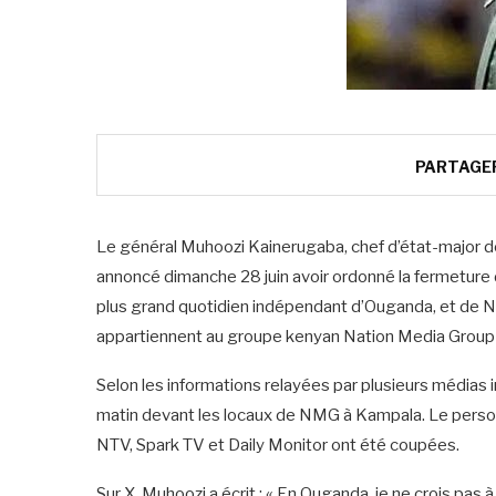
PARTAGE
Le général Muhoozi Kainerugaba, chef d’état-major de
annoncé dimanche 28 juin avoir ordonné la fermeture d
plus grand quotidien indépendant d’Ouganda, et de N
appartiennent au groupe kenyan Nation Media Group 
‎Selon les informations relayées par plusieurs médias
matin devant les locaux de NMG à Kampala. Le personne
NTV, Spark TV et Daily Monitor ont été coupées.
‎Sur X, Muhoozi a écrit : « En Ouganda, je ne crois pas