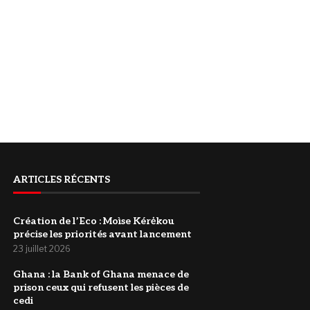
ARTICLES RÉCENTS
Création de l’Eco : Moìse Kérėkou
précise les priorités avant lancement
23 juillet 2026
‎Ghana : la Bank of Ghana menace de
prison ceux qui refusent les pièces de
cedi