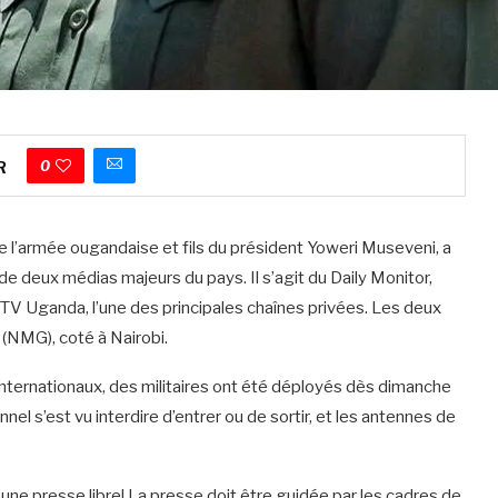
0
R
 l’armée ougandaise et fils du président Yoweri Museveni, a
e deux médias majeurs du pays. Il s’agit du Daily Monitor,
TV Uganda, l’une des principales chaînes privées. Les deux
(NMG), coté à Nairobi.
 internationaux, des militaires ont été déployés dès dimanche
l s’est vu interdire d’entrer ou de sortir, et les antennes de
 à une presse libre! La presse doit être guidée par les cadres de