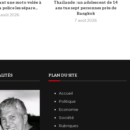
tant une moto volée à
Thaïlande : un adolescent de 14
 police les sépare...
ans tue sept personnes près de
Bangkok
 août 2026
7 août 2026
LITÉS
PLAN DU SITE
Accueil
Politique
Economie
Société
Rubriques