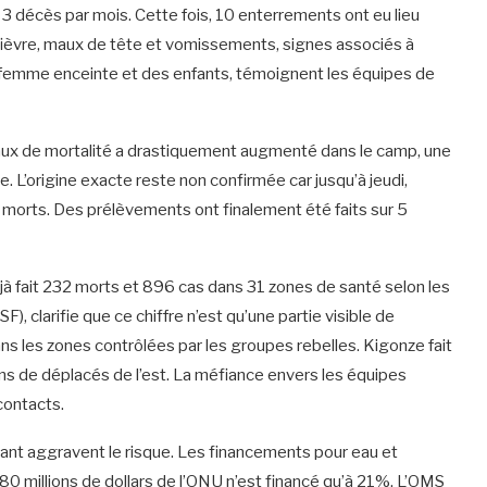
 3 décès par mois. Cette fois, 10 enterrements ont eu lieu
fièvre, maux de tête et vomissements, signes associés à
e femme enceinte et des enfants, témoignent les équipes de
taux de mortalité a drastiquement augmenté dans le camp, une
rme. L’origine exacte reste non confirmée car jusqu’à jeudi,
et morts. Des prélèvements ont finalement été faits sur 5
éjà fait 232 morts et 896 cas dans 31 zones de santé selon les
), clarifie que ce chiffre n’est qu’une partie visible de
dans les zones contrôlées par les groupes rebelles. Kigonze fait
ons de déplacés de l’est. La méfiance envers les équipes
contacts.
llant aggravent le risque. Les financements pour eau et
80 millions de dollars de l’ONU n’est financé qu’à 21%. L’OMS