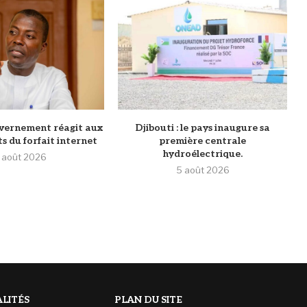
ouvernement réagit aux
Djibouti : le pays inaugure sa
 du forfait internet
première centrale
hydroélectrique.
 août 2026
5 août 2026
LITÉS
PLAN DU SITE