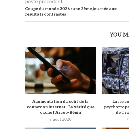
poste précédent
Coupe du monde 2026 : une 2ème journée aux
résultats contrastés
YOU M
Augmentation du coût de la
Lutte co
connexion internet : La vérité que
psychotrope
cache l’Arcep-Bénin
de Tram
7 août 2026
7