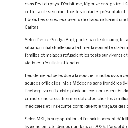
dans l’est du pays. D’habitude, Kigonze enregistre 1 à
cette seule semaine. Tous les malades présentaient 
Ebola. Les corps, recouverts de draps, incluaient un
Caritas.
‎Selon Desire Grodya Bapi, porte-parole du camp, le 
situation inhabituelle qui a fait tirer la sonnette d’ala
familles et malades refusaient les tests sur vivants 
victimes, résultats attendus.
‎L’épidémie actuelle, due à la souche Bundibugyo, a d
sources officielles. Mais Médecins sans frontières (MSF
l’iceberg, vu qu’il existe plusieurs cas non recensés 
craindre une circulation non détectée chez les 5 milli
médicales et l’insécurité compliquent le traçage des 
‎Selon MSF, la surpopulation et l’assainissement défai
hygiène ont été divisés par deux en 2025. L’appel de 