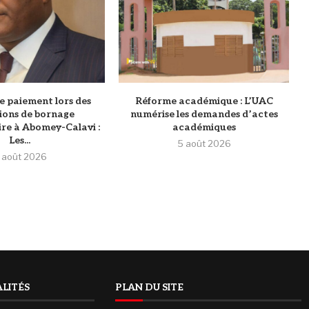
e paiement lors des
Réforme académique : L’UAC
ions de bornage
numérise les demandes d’actes
re à Abomey-Calavi :
académiques
Les...
5 août 2026
 août 2026
LITÉS
PLAN DU SITE