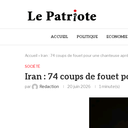
ACCUEIL
POLITIQUE
ECONOMIE
Accueil
»
‎Iran : 74 coups de fouet pour une chanteuse apr
SOCIÉTÉ
‎Iran : 74 coups de fouet
par
Redaction
20 juin 2026
1 minute(s)