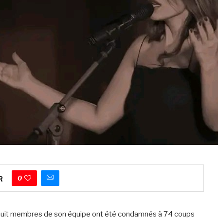
0
R
 huit membres de son équipe ont été condamnés à 74 coups