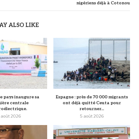
nigériens déjà à Cotonou
AY ALSO LIKE
 le pays inaugure sa
‎Espagne : près de 70 000 migrants
ière centrale
ont déjà quitté Ceuta pour
oélectrique.
retourner...
 août 2026
5 août 2026