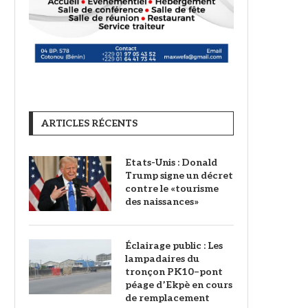
ARTICLES RÉCENTS
Etats-Unis : Donald
Trump signe un décret
contre le «tourisme
des naissances»
‎Éclairage public : Les
lampadaires du
tronçon PK10–pont
péage d’Ekpè en cours
de remplacement