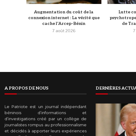
Augmentation du coût de la
Lutte co
connexion internet : La vérité que
psychotrope
cache l’Arcep-Bénin
de Tram
7 août 2026
7
A PROPOS DE NOUS
DERNIÈRES ACTUA
Le Patriote est un journal indépendant
béninois d’informations et
d’investigations créé par un collège de
journalistes rompus au professionnalisme
et décidés à apporter leurs expériences