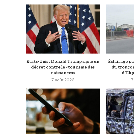
Etats-Unis : Donald Trump signe un
‎Éclairage pu
décret contre le «tourisme des
du tronço
naissances»
d’Ekpè
7 août 2026
7