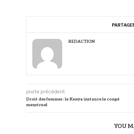
PARTAGE
REDACTION
poste précédent
‎Droit des femmes : le Kenya instaure le congé
menstruel
YOU M