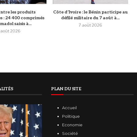
ntre les produits
Côte d’Ivoire : le Bénin participe au
s : 24 400 comprimés
défilé militaire du 7 août à...
adol saisis à...
7 août 2026
 août 2026
LITÉS
PLAN DU SITE
Accueil
Politique
Economie
Société