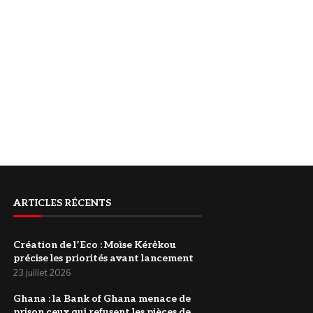
ARTICLES RÉCENTS
Création de l’Eco : Moìse Kérėkou
précise les priorités avant lancement
23 juillet 2026
‎Ghana : la Bank of Ghana menace de
prison ceux qui refusent les pièces de