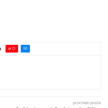
0
R
prochain poste