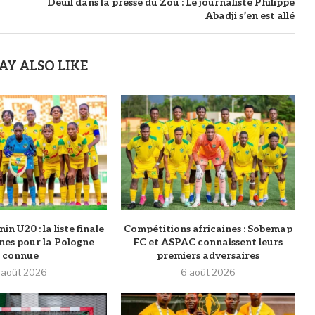
Deuil dans la presse du Zou : Le journaliste Philippe
Abadji s’en est allé
AY ALSO LIKE
n U20 : la liste finale
Compétitions africaines : Sobemap
es pour la Pologne
FC et ASPAC connaissent leurs
connue
premiers adversaires
 août 2026
6 août 2026