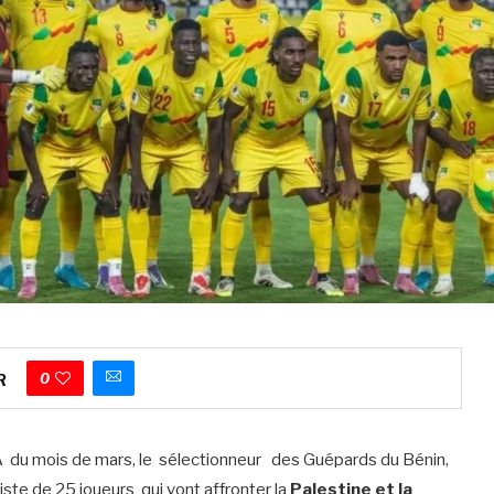
0
R
 du mois de mars, le sélectionneur des Guépards du Bénin,
iste de 25 joueurs qui vont affronter la
Palestine et la