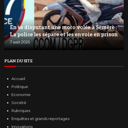
En se disputant une moto volée à Sèmèrè :
La police les sépare et les envoie en prison
7 août 2026
PLAN DU SITE
Accueil
Politique
Economie
Société
Rubriques
Enquêtes et grands reportages
Innovations