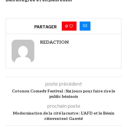
bien intégrée et en plein essor
0
PARTAGER
REDACTION
poste précédent
Cotonou Comedy Festival : Six jours pour faire rire le
public béninois
prochain poste
Modernisation de la cité lacustre : L’AFD et le Bénin
réinventent Ganvié