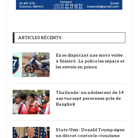
ARTICLES RÉCENTS
En se disputant une moto volée
à Sèmèrè : La police les sépare et
les envoie en prison
Thaïlande : un adolescent de 14
ans tue sept personnes près de
Bangkok
Etats-Unis : Donald Trump signe
un décret contre le «tourisme