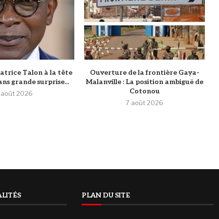
atrice Talon à la tête
Ouverture de la frontière Gaya-
ans grande surprise...
Malanville : La position ambiguë de
Cotonou
 août 2026
7 août 2026
LITÉS
PLAN DU SITE