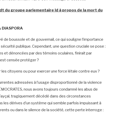
dt du groupe parlementaire ld à propos de la mort du
A DIASPORA
vé de boussole et de gouvernail, ce qui souligne l’importance
la sécurité publique. Cependant, une question cruciale se pose :
es et dénoncées par des témoins oculaires, finirait par
 est censée protéger ?
les citoyens ou pour exercer une force létale contre eux ?
urrentes adressées à l’usage disproportionné de la violence
ES DÉMOCRATES, nous avons toujours condamné les abus de
e Fayçal, tragiquement décédé dans des circonstances
 plus les dérives d’un système qui semble parfois impuissant à
arents ou dans le silence de la société, cette perte interroge :