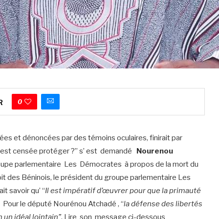
0
R
tées et dénoncées par des témoins oculaires, finirait par
e est censée protéger ?” s’ est demandé
Nourenou
roupe parlementaire Les Démocrates à propos de la mort du
 des Béninois, le président du groupe parlementaire Les
t savoir qu’ “
Il est impératif d’œuvrer pour que la primauté
. Pour le député Nourénou Atchadé , “
la défense des libertés
 un idéal lointain”
. Lire son message ci-dessous