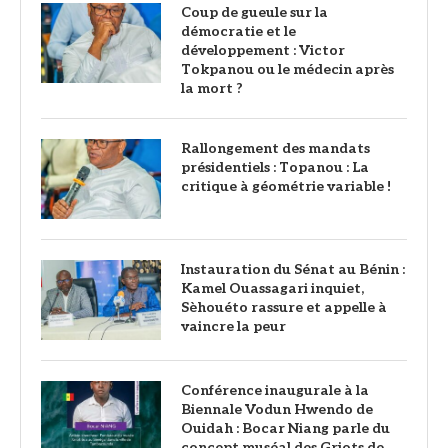
Coup de gueule sur la
démocratie et le
développement : Victor
Tokpanou ou le médecin après
la mort ?
Rallongement des mandats
présidentiels : Topanou : La
critique à géométrie variable !
Instauration du Sénat au Bénin :
Kamel Ouassagari inquiet,
Sèhouéto rassure et appelle à
vaincre la peur
Conférence inaugurale à la
Biennale Vodun Hwendo de
Ouidah : Bocar Niang parle du
concept muséal des Griots de