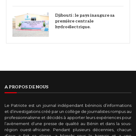
Djibouti : le pays inaugure sa
première centrale
hydroélectrique.
A PROPOS DE NOUS
Le Patriote est un journal indépendant béninois d’informations
et d’investigations créé par un collège de journalistes rompus au
professionnalisme et décidés à apporter leurs expériences pour
l’avènement d’une presse de qualité au Bénin et dans la sous-
région ouest-africaine. Pendant plusieurs décennies, chacun
d’eux a fait sa classe, a blanchi sous le harnais et a une