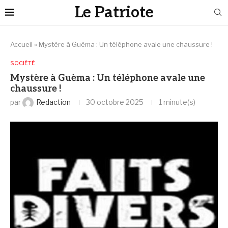
Le Patriote
Accueil
»
Mystère à Guèma : Un téléphone avale une chaussure !
SOCIÉTÉ
Mystère à Guèma : Un téléphone avale une
chaussure !
par
Redaction
30 octobre 2025
1 minute(s)