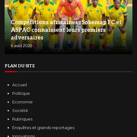
Compétitions africaines : Sobemap FC et
ASPAC connaissent leurs premiers
adversaires
6 août 2026
PLAN DU SITE
Accueil
Politique
Economie
Société
Rubriques
Enquêtes et grands reportages
Innovations