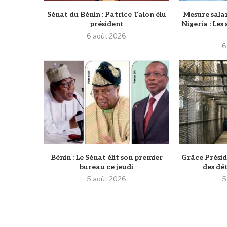
Sénat du Bénin : Patrice Talon élu
Mesure salar
président
Nigeria : Les
6 août 2026
6
Bénin : Le Sénat élit son premier
Grâce Préside
bureau ce jeudi
des dé
5 août 2026
5