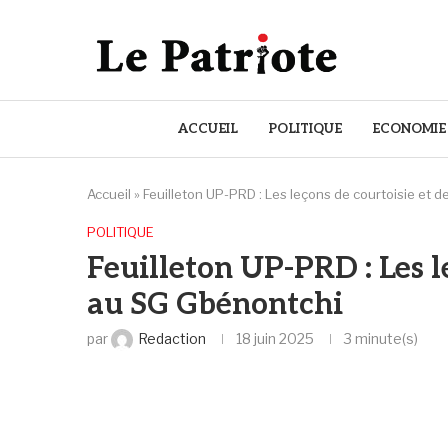
ACCUEIL
POLITIQUE
ECONOMIE
Accueil
»
Feuilleton UP-PRD : Les leçons de courtoisie et
POLITIQUE
Feuilleton UP-PRD : Les 
au SG Gbénontchi
par
Redaction
18 juin 2025
3 minute(s)