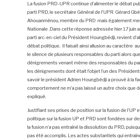
La fusion PRD-UPR continue d’alimenter le débat publ
parti PRD, le secrétaire Général de l’UPR Gérard Gb
Ahouanmènou, membre du PRD mais également membre
Nationale .Dans cette réponse adressée hier 17 juin
parti arc-en-ciel du Président Houngbédji, revient d’ab
débat politique. Il faisait ainsi allusion au caractèr
le silence de plusieurs responsables du parti alors qu
dénigrements venant même des responsables du parti.
les dénigrements dont était l’objet l’un des Préside
savoir le président Adrien Houngbédji a prouvé à la 
comportement ne m’a pas laissé un autre choix que de
expliqué.
Justifiant ses prises de position sur la fusion de l’UP 
politique sur la fusion UP et PRD sont fondées sur d
la fusion n’a pas entraîné la dissolution du PRD, puisq
pas été accomplis. Les actes substantiels qui entraîne