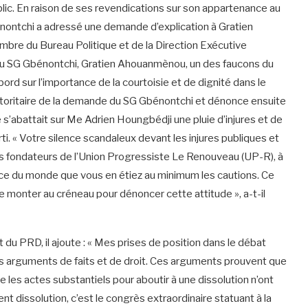
ic. En raison de ses revendications sur son appartenance au
énontchi a adressé une demande d’explication à Gratien
 du Bureau Politique et de la Direction Exécutive
 au SG Gbénontchi, Gratien Ahouanmènou, un des faucons du
ord sur l’importance de la courtoisie et de dignité dans le
e autoritaire de la demande du SG Gbénontchi et dénonce ensuite
e s’abattait sur Me Adrien Houngbédji une pluie d’injures et de
 « Votre silence scandaleux devant les injures publiques et
nts fondateurs de l’Union Progressiste Le Renouveau (UP-R), à
face du monde que vous en étiez au minimum les cautions. Ce
 monter au créneau pour dénoncer cette attitude », a-t-il
et du PRD, il ajoute : « Mes prises de position dans le débat
es arguments de faits et de droit. Ces arguments prouvent que
ue les actes substantiels pour aboutir à une dissolution n’ont
nt dissolution, c’est le congrès extraordinaire statuant à la