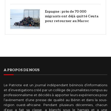
‎Espagne : près de 70 000
migrants ont déjà quitté Ceuta
pour retourner au Maroc
A PROPOS DE NOUS
Le Patriote est un journal indépendant béninois d’informations
et d’investigations créé par un collège de journalistes rompus au
professionnalisme et décidés à apporter leurs expériences pour
l’avènement d’une presse de qualité au Bénin et dans la sous-
région ouest-africaine. Pendant plusieurs décennies, chacun
d’eux a fait sa classe, a blanchi sous le harnais et a une