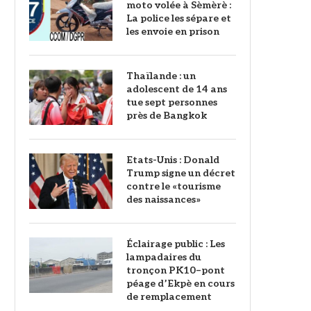
moto volée à Sèmèrè :
La police les sépare et
les envoie en prison
Thaïlande : un
adolescent de 14 ans
tue sept personnes
près de Bangkok
Etats-Unis : Donald
Trump signe un décret
contre le «tourisme
des naissances»
‎Éclairage public : Les
lampadaires du
tronçon PK10–pont
péage d’Ekpè en cours
de remplacement