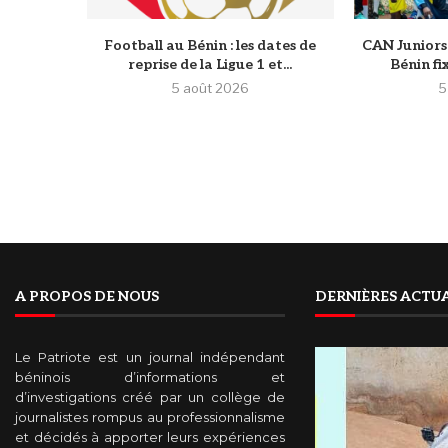
Football au Bénin : les dates de
CAN Juniors 
reprise de la Ligue 1 et...
Bénin fi
5 août 2026
5
A PROPOS DE NOUS
DERNIÈRES ACTUA
Le Patriote est un journal indépendant
béninois d’informations et
d’investigations créé par un collège de
journalistes rompus au professionnalisme
et décidés à apporter leurs expériences