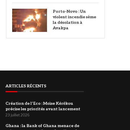
Porto-Novo : Un
violent incendie sème
la désolation à
Avakpa
ARTICLES RÉCENTS
Création de l’Eco : Moìse Kérėkou
précise les priorités avant lancement
23 juillet 2026
‎Ghana : la Bank of Ghana menace de