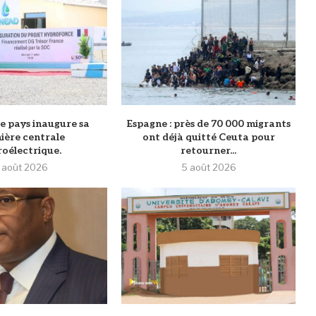
 le pays inaugure sa
‎Espagne : près de 70 000 migrants
ière centrale
ont déjà quitté Ceuta pour
oélectrique.
retourner...
 août 2026
5 août 2026