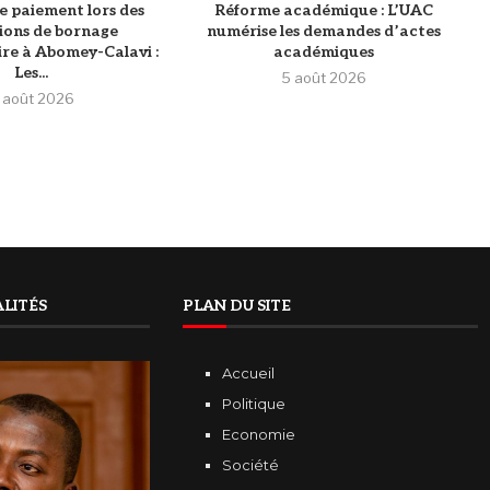
e paiement lors des
Réforme académique : L’UAC
ions de bornage
numérise les demandes d’actes
re à Abomey-Calavi :
académiques
Les...
5 août 2026
 août 2026
LITÉS
PLAN DU SITE
Accueil
Politique
Economie
Société