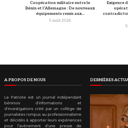
Coopération militaire entre le
Exigence d
Bénin et l’Allemagne : De nouveaux
opérat
équipements remis aux...
contradictoi
5 août 2026
5
A PROPOS DE NOUS
DERNIÈRES ACTUA
Le Patriote est un journal indépendant
béninois d’informations et
d’investigations créé par un collège de
journalistes rompus au professionnalisme
et décidés à apporter leurs expériences
pour l’avènement d’une presse de