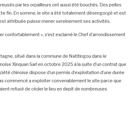
s creusés par les orpailleurs ont aussi été bouchés. Des pelles
tte fin. En somme, le site a été totalement désengorgé et est
e est attribuée puisse mener sereinement ses activités.
staller confortablement », s’est exclamé le Chef d’arrondissement
tagne, situé dans la commune de Natitingou dans le
inoise Xinquan Sarl en octobre 2025 à la suite d’un contrat que
ciété chinoise dispose d’un permis d’exploitation d’une durée
a pas commencé a exploiter convenablement le site parce que
avaient refusé de céder le lieu en depit de nombreuses