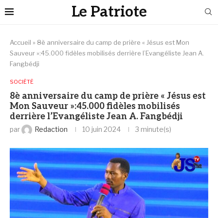
Le Patriote
Accueil
»
8è anniversaire du camp de prière « Jésus est Mon
Sauveur »:45.000 fidèles mobilisés derrière l’Evangéliste Jean A.
Fangbédji
SOCIÉTÉ
8è anniversaire du camp de prière « Jésus est
Mon Sauveur »:45.000 fidèles mobilisés
derrière l’Evangéliste Jean A. Fangbédji
par
Redaction
10 juin 2024
3 minute(s)