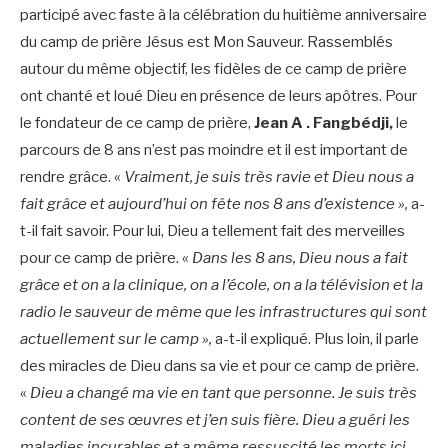
participé avec faste à la célébration du huitième anniversaire
du camp de prière Jésus est Mon Sauveur. Rassemblés
autour du même objectif, les fidèles de ce camp de prière
ont chanté et loué Dieu en présence de leurs apôtres. Pour
le fondateur de ce camp de prière,
Jean A . Fangbédji,
le
parcours de 8 ans n’est pas moindre et il est important de
rendre grâce. «
Vraiment, je suis très ravie et Dieu nous a
fait grâce et aujourd’hui on fête nos 8 ans d’existence »,
a-
t-il fait savoir. Pour lui, Dieu a tellement fait des merveilles
pour ce camp de prière. «
Dans les 8 ans, Dieu nous a fait
grâce et on a la clinique, on a l’école, on a la télévision et la
radio le sauveur de même que les infrastructures qui sont
actuellement sur le camp »,
a-t-il expliqué. Plus loin, il parle
des miracles de Dieu dans sa vie et pour ce camp de prière.
«
Dieu a changé ma vie en tant que personne. Je suis très
content de ses œuvres et j’en suis fière. Dieu a guéri les
maladies incurables et a même ressuscité les morts ici.