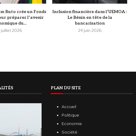
iam Ruto crée un Fonds
Inclusion financière dans l’UEMOA :
our préparer l’avenir
Le Bénin en tête de la
omique du...
bancarisation
 juillet 2026
24 juin 2026
LITÉS
PLAN DU SITE
Accueil
Politique
Economie
Société