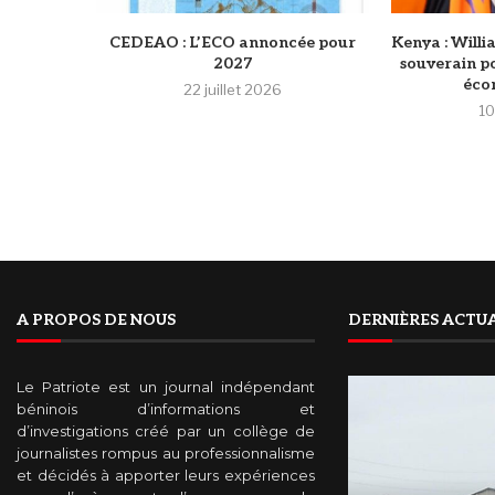
‎CEDEAO : L’ECO annoncée pour
Kenya : Will
2027
souverain p
écon
22 juillet 2026
10
A PROPOS DE NOUS
DERNIÈRES ACTUA
Le Patriote est un journal indépendant
béninois d’informations et
d’investigations créé par un collège de
journalistes rompus au professionnalisme
et décidés à apporter leurs expériences