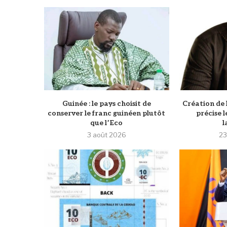
Guinée : le pays choisit de
Création de 
conserver le franc guinéen plutôt
précise l
que l’Eco
l
3 août 2026
23