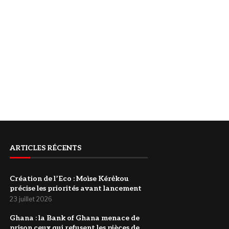
ARTICLES RÉCENTS
Création de l’Eco : Moìse Kérėkou
précise les priorités avant lancement
23 juillet 2026
‎Ghana : la Bank of Ghana menace de
prison ceux qui refusent les pièces de