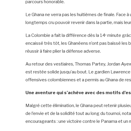
parcours honorable.
Le Ghana ne verra pas les huitièmes de finale. Face à
longtemps cru pouvoir revenir dans la partie, mais leu
La Colombie a fait la différence dès la 14ᵉ minute grâc
encaissé très tôt, les Ghanéens n’ont pas baissé les b
réussir à faire plier la défense adverse.
Au retour des vestiaires, Thomas Partey, Jordan Ayew e
est restée solide jusqu’au bout. Le gardien Lawrence At
offensives colombiennes et a permis au Ghana de res
Une aventure qui s’achève avec des motifs d’es
Malgré cette élimination, le Ghana peut retenir plusie
de l’envie et de la solidité tout au long du tournoi,
encourageants : une victoire contre le Panama et un m