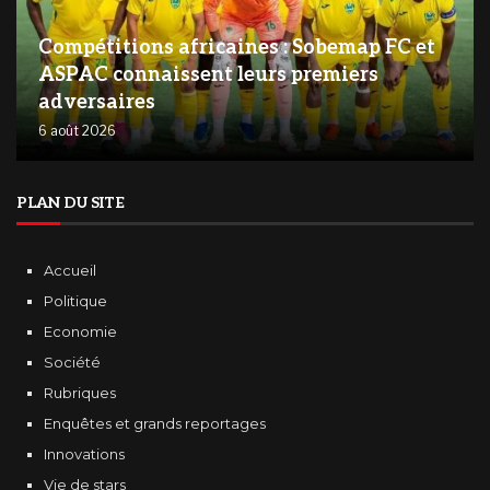
Compétitions africaines : Sobemap FC et
ASPAC connaissent leurs premiers
adversaires
6 août 2026
PLAN DU SITE
Accueil
Politique
Economie
Société
Rubriques
Enquêtes et grands reportages
Innovations
Vie de stars